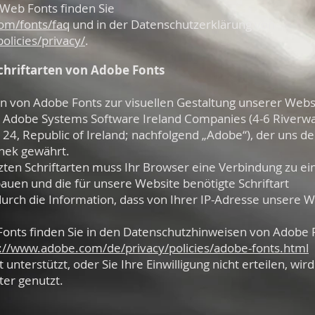
Web Fonts finden Sie
com/fonts/faq
und in der Datenschutzerklärung von
licies/privacy/
.
hriftarten von Adobe Fonts
en von Adobe Fonts zur visuellen Gestaltung unserer Webs
er Adobe Systems Software Ireland Companies (4-6 Riverwa
24, Republic of Ireland; nachfolgend „Adobe“), der uns d
othek gewährt.
zten Schriftarten muss Ihr Browser eine Verbindung zu e
uen und die für unsere Website benötigte Schriftart
urch die Information, dass von Ihrer IP-Adresse unsere W
onts finden Sie in den Datenschutzhinweisen von Adobe 
://www.adobe.com/de/privacy/policies/adobe-fonts.html
nterstützt, oder Sie Ihre Einwilligung nicht erteilen, wird
er genutzt.