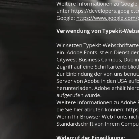
Weitere Informationen zu Google 
unter
https://developers.google.
Google:
https://www.google.com/po
Verwendung von Typekit-Websc
Wir setzen Typekit-Webschriftart
ein. Adobe Fonts ist ein Dienst d
Citywest Business Campus, Dublin 
Zugriff auf eine Schriftartenbibli
Zur Einbindung der von uns benut
Server von Adobe in den USA aufba
herunterladen. Adobe erhält hierd
aufgerufen wurde.
Weitere Informationen zu Adobe F
die Sie hier abrufen können:
https
Wenn Ihr Browser Web Fonts nicht u
Standardschrift von Ihrem Comput
Widerruf der Einwilligung: