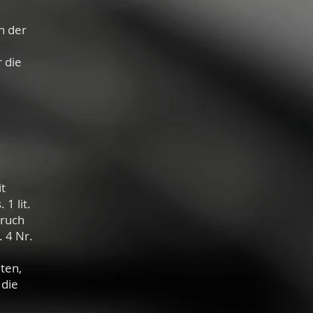
n der
 die
it
1 lit.
pruch
. 4 Nr.
ten,
 die