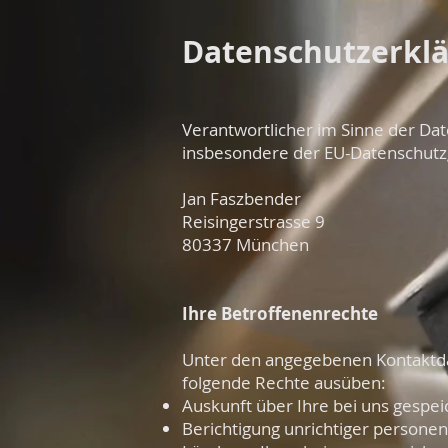
Datenschutzerkl
Verantwortlicher im Sinne der Da
insbesondere der EU-Datenschutz
Jan Faszbender
Reisingerstrasse 9
80337 München
Ihre Betroffenenrechte
Unter den angegebenen Kontaktda
folgende Rechte ausüben:
Auskunft über Ihre bei uns gespe
Berichtigung unrichtiger persone