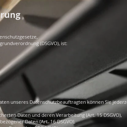
ärung
tenschutzgesetze,
grundverordnung (DSGVO), ist:
ten unseres Datenschutzbeauftragten können Sie jederz
icherten Daten und deren Verarbeitung (Art. 15 DSGVO),
nbezogener Daten (Art. 16 DSGVO),