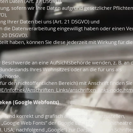
ten Daten (Art. 17 DSGVO),
ng, sofern wir Ihre Daten aufgrund gesetzlicher Pflichte
VO),
ng Ihrer Daten bei uns (Art. 21 DSGVO) und
in die Datenverarbeitung eingewilligt haben oder einen Ve
. 20 DSGVO).
teilt haben, können Sie diese jederzeit mit Wirkung für die
er Beschwerde an eine Aufsichtsbehörde wenden, z. B. an 
undeslands Ihres Wohnsitzes oder an die für uns als
 Behörde.
für den nichtöffentlichen Bereich) mit Anschrift finden Sie
E/Infothek/Anschriften_Links/anschriften_links-node.htm
eken (Google Webfonts)
ifend korrekt und grafisch ansprechend darzustellen,
e „Google Web Fonts“ der Google LLC (1600 Amphitheatre
 USA; nachfolgend „Google“) zur Darstellung von Schrifte