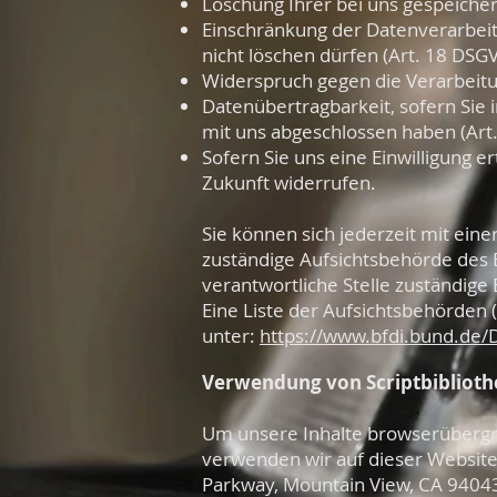
Löschung Ihrer bei uns gespeicher
Einschränkung der Datenverarbeitu
nicht löschen dürfen (Art. 18 DSG
Widerspruch gegen die Verarbeitu
Datenübertragbarkeit, sofern Sie 
mit uns abgeschlossen haben (Art
Sofern Sie uns eine Einwilligung er
Zukunft widerrufen.
Sie können sich jederzeit mit ein
zuständige Aufsichtsbehörde des B
verantwortliche Stelle zuständige
Eine Liste der Aufsichtsbehörden (
unter:
https://www.bfdi.bund.de/D
Verwendung von Scriptbiblioth
Um unsere Inhalte browserübergre
verwenden wir auf dieser Websit
Parkway, Mountain View, CA 94043,