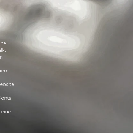
ite
lk,
en
inem
ebsite
Fonts,
 eine