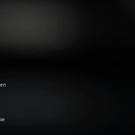
n
ten
ie