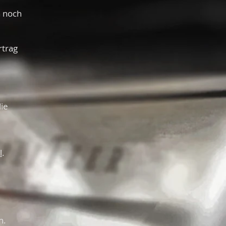
n noch
rtrag
die
l
.
n.